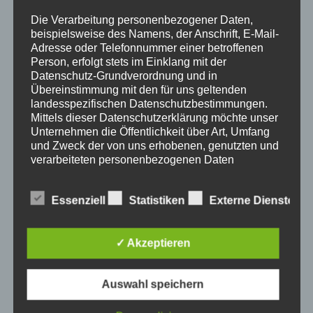
Die Verarbeitung personenbezogener Daten,
beispielsweise des Namens, der Anschrift, E-Mail-
Adresse oder Telefonnummer einer betroffenen
Person, erfolgt stets im Einklang mit der
Datenschutz-Grundverordnung und in
HOCHWERTIGE DOPPELSTABMATTENZÄUNE
Übereinstimmung mit den für uns geltenden
landesspezifischen Datenschutzbestimmungen.
ZÄUNE & TORE
ZAUNELEMENTE
Mittels dieser Datenschutzerklärung möchte unser
Unternehmen die Öffentlichkeit über Art, Umfang
Hochwertige
und Zweck der von uns erhobenen, genutzten und
Doppelstabmattenzäune
verarbeiteten personenbezogenen Daten
informieren. Ferner werden betroffene Personen
mittels dieser Datenschutzerklärung über die ihnen
Metallbau Krenn liefert und montiert Gartenzäune
Essenziell
Statistiken
Externe Dienste
zustehenden Rechte aufgeklärt.
aller Art. Ob hochwertige Doppelstabmattenzäune
oder exklusive Premium-Aluminiumzäune – wir
Wir haben als für die Verarbeitung Verantwortlicher
✓ Akzeptieren
fertigen jeden Zaun individuell und exakt nach
zahlreiche technische und organisatorische
Maßnahmen umgesetzt, um einen möglichst
Ihren persönlichen Wünschen.
lückenlosen Schutz der über diese Internetseite
Auswahl speichern
verarbeiteten personenbezogenen Daten
sicherzustellen. Dennoch können Internetbasierte