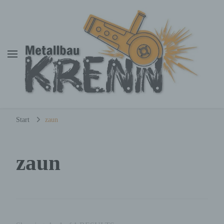
Metallbau Krenn
Dominik Krenn
Start
zaun
zaun