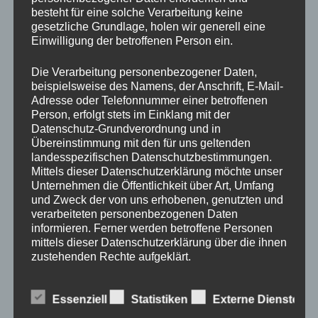
besteht für eine solche Verarbeitung keine
gesetzliche Grundlage, holen wir generell eine
Einwilligung der betroffenen Person ein.
Die Verarbeitung personenbezogener Daten,
beispielsweise des Namens, der Anschrift, E-Mail-
EINFAHRTSTOR
Adresse oder Telefonnummer einer betroffenen
GARTENZAUN MIT SICHTSCHUTZ
Person, erfolgt stets im Einklang mit der
Datenschutz-Grundverordnung und in
GARTENZÄUNE
Übereinstimmung mit den für uns geltenden
HOCHWERTIGE DOPPELSTABMATTENZÄUNE
landesspezifischen Datenschutzbestimmungen.
Mittels dieser Datenschutzerklärung möchte unser
MASSIVE ZÄUNE
Unternehmen die Öffentlichkeit über Art, Umfang
PREMIUM-ALUMINIUMZÄUNE
TORE
und Zweck der von uns erhobenen, genutzten und
verarbeiteten personenbezogenen Daten
ZÄUNE & TORE
ZAUNELEMENTE
informieren. Ferner werden betroffene Personen
mittels dieser Datenschutzerklärung über die ihnen
Hochwertiger Gittermatten Zaun
zustehenden Rechte aufgeklärt.
Verkauf Weiz
Wir haben als für die Verarbeitung Verantwortlicher
Essenziell
Statistiken
Externe Dienste
zahlreiche technische und organisatorische
Metallbau Krenn ist Ihr zuverlässiger Partner für
Maßnahmen umgesetzt, um einen möglichst