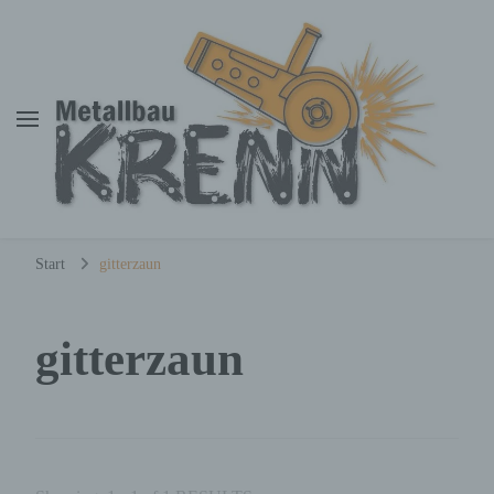
Metallbau Krenn
Dominik Krenn
Start
gitterzaun
gitterzaun