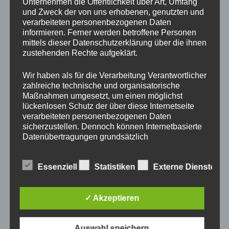
Unternehmen die Öffentlichkeit über Art, Umfang
und Zweck der von uns erhobenen, genutzten und
verarbeiteten personenbezogenen Daten
informieren. Ferner werden betroffene Personen
mittels dieser Datenschutzerklärung über die ihnen
zustehenden Rechte aufgeklärt.
Wir haben als für die Verarbeitung Verantwortlicher
zahlreiche technische und organisatorische
Maßnahmen umgesetzt, um einen möglichst
lückenlosen Schutz der über diese Internetseite
verarbeiteten personenbezogenen Daten
sicherzustellen. Dennoch können Internetbasierte
Datenübertragungen grundsätzlich
Sicherheitslücken aufweisen, sodass ein absoluter
Schutz nicht gewährleistet werden kann. Aus
Essenziell
Statistiken
Externe Dienste
diesem Grund steht es jeder betroffenen Person
frei, personenbezogene Daten auch auf
alternativen Wegen, beispielsweise telefonisch, an
uns zu übermitteln.
✓ Akzeptieren
Begriffsbestimmungen
Auswahl speichern