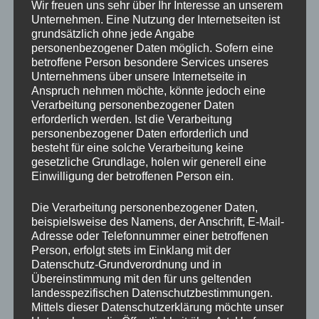
Wir freuen uns sehr über Ihr Interesse an unserem
Unternehmen. Eine Nutzung der Internetseiten ist
grundsätzlich ohne jede Angabe
personenbezogener Daten möglich. Sofern eine
betroffene Person besondere Services unseres
Unternehmens über unsere Internetseite in
Anspruch nehmen möchte, könnte jedoch eine
Verarbeitung personenbezogener Daten
erforderlich werden. Ist die Verarbeitung
GELÄNDER
personenbezogener Daten erforderlich und
besteht für eine solche Verarbeitung keine
Geländerbau
gesetzliche Grundlage, holen wir generell eine
Einwilligung der betroffenen Person ein.
Der Inhalt bezieht sich auf Edelstahlgeländer,
insbesondere solche mit Glaselementen, die häufig
Die Verarbeitung personenbezogener Daten,
beispielsweise des Namens, der Anschrift, E-Mail-
in Stiegenaufgängen und auf Terrassen verwendet
Adresse oder Telefonnummer einer betroffenen
werden. Die Kombination aus Edelstahl und Glas
Person, erfolgt stets im Einklang mit der
bietet eine moderne Ästhetik und Sicherheit. Es
Datenschutz-Grundverordnung und in
Übereinstimmung mit den für uns geltenden
werden mehrfach Edelstahlgeländer in
landesspezifischen Datenschutzbestimmungen.
verschiedenen Anwendungen erwähnt.
Mittels dieser Datenschutzerklärung möchte unser